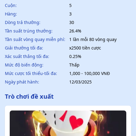
Cuộn:
5
Hàng:
3
Dòng trả thưởng:
30
Tần suất trúng thưởng:
26.4%
Tần suất vòng quay miễn phí:
1 lần mỗi 80 vòng quay
Giải thưởng tối đa:
x2500 tiền cược
Xác suất thắng tối đa:
0.25%
Mức độ biến động:
Thấp
Mức cược tối thiểu-tối đa:
1,000 - 100,000 VNĐ
Ngày phát hành:
12/03/2025
Trò chơi đề xuất