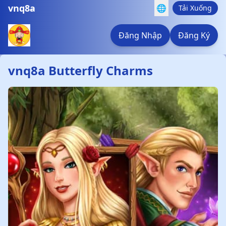
vnq8a
🌐
Tải Xuống
Đăng Nhập
Đăng Ký
vnq8a Butterfly Charms