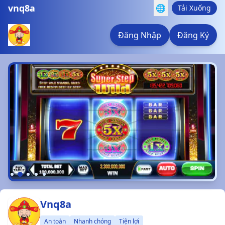
vnq8a
🌐
Tải Xuống
Đăng Nhập
Đăng Ký
Vnq8a
An toàn
Nhanh chóng
Tiện lợi