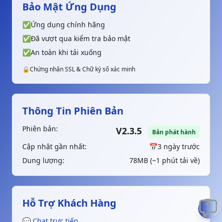
Bảo Mật Ứng Dụng
✅
Ứng dụng chính hãng
✅
Đã vượt qua kiểm tra bảo mật
✅
An toàn khi tải xuống
🔒
Chứng nhận SSL & Chữ ký số xác minh
Thông Tin Phiên Bản
Phiên bản:
V2.3.5
Bản phát hành
Cập nhật gần nhất:
📅
3 ngày trước
Dung lượng:
78MB (~1 phút tải về)
Hỗ Trợ Khách Hàng
💬 Chat trực tiếp