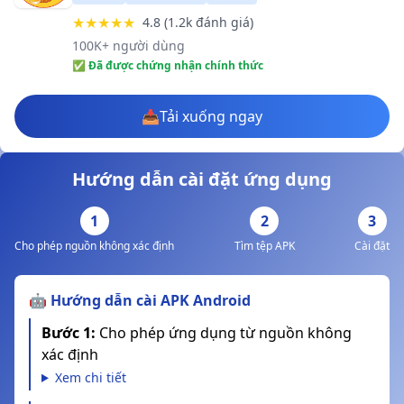
★★★★★
4.8 (1.2k đánh giá)
100K+ người dùng
✅ Đã được chứng nhận chính thức
📥
Tải xuống ngay
Hướng dẫn cài đặt ứng dụng
1
2
3
Cho phép nguồn không xác định
Tìm tệp APK
Cài đặt
🤖 Hướng dẫn cài APK Android
Bước 1:
Cho phép ứng dụng từ nguồn không
xác định
Xem chi tiết