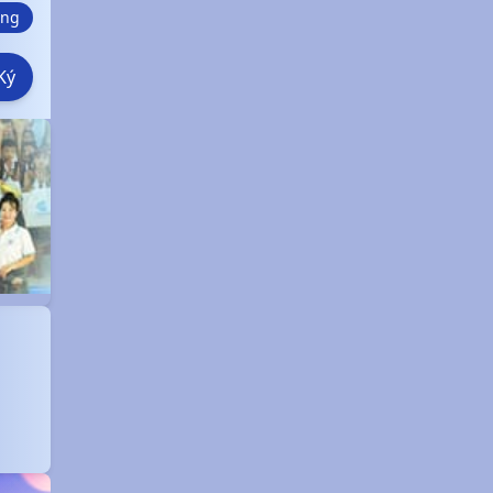
ống
Ký