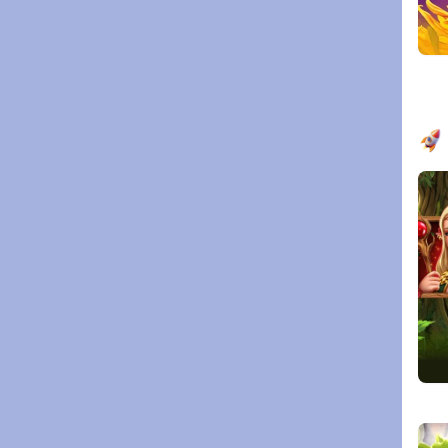
HOT
HOT