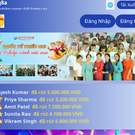
q8a
🌐
Tải Xu
nghiệm game chất lượng cao
Đăng Nhập
Đăng 
h Kumar
đã rút 5.000.000 VNĐ
iya Sharma
đã rút 3.200.000 VNĐ
it Patel
đã rút 7.500.000 VNĐ
nita Rao
đã rút 4.100.000 VNĐ
kram Singh
đã rút 6.800.000 VNĐ