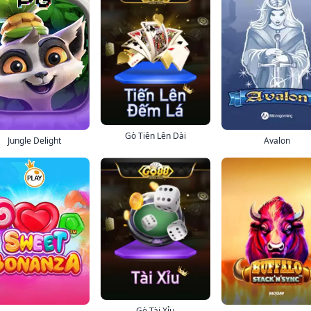
Gò Tiên Lên Dài
MỚI
Jungle Delight
Avalon
Gò Tài Xỉu